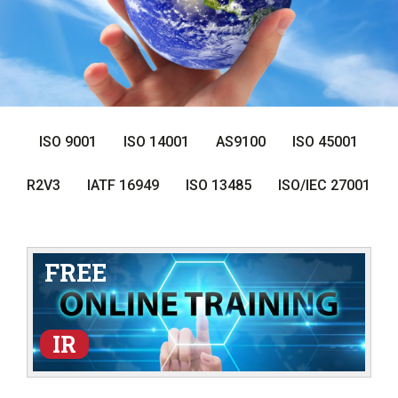
ISO 9001
ISO 14001
AS9100
ISO 45001
R2V3
IATF 16949
ISO 13485
ISO/IEC 27001
FREE
IR