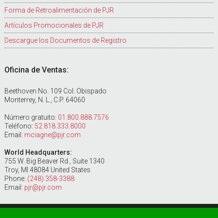
Forma de Retroalimentación de PJR
Artículos Promocionales de PJR
Descargue los Documentos de Registro
Oficina de Ventas:
Beethoven No. 109 Col. Obispado
Monterrey, N. L., C.P. 64060
Número gratuito:
01.800.888.7576
Teléfono:
52.818.333.8000
Email:
mciagne@pjr.com
World Headquarters:
755 W. Big Beaver Rd., Suite 1340
Troy, MI 48084 United States
Phone:
(248) 358-3388
Email:
pjr@pjr.com
Copyright ©2024 PERRY JOHNSON REGISTRARS, INC. | All Rights