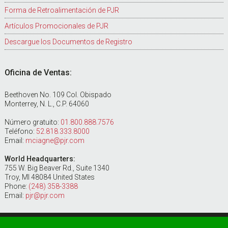
Forma de Retroalimentación de PJR
Artículos Promocionales de PJR
Descargue los Documentos de Registro
Oficina de Ventas:
Beethoven No. 109 Col. Obispado
Monterrey, N. L., C.P. 64060
Número gratuito:
01.800.888.7576
Teléfono:
52.818.333.8000
Email:
mciagne@pjr.com
World Headquarters:
755 W. Big Beaver Rd., Suite 1340
Troy, MI 48084 United States
Phone:
(248) 358-3388
Email:
pjr@pjr.com
Copyright ©2024 PERRY JOHNSON REGISTRARS, INC. | All Rights