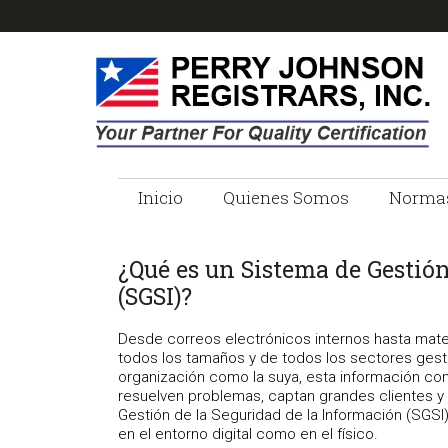
Skip
Skip
Skip
Skip
to
to
to
to
primary
main
primary
footer
navigation
content
sidebar
PERRY
Empresa
de
Inicio
Quienes Somos
Norma
JOHNSON
Registro
ISO
REGISTRARS
¿Qué es un Sistema de Gestión
(SGSI)?
Desde correos electrónicos internos hasta mater
todos los tamaños y de todos los sectores gesti
organización como la suya, esta información cons
resuelven problemas, captan grandes clientes y
Gestión de la Seguridad de la Información (SGSI)
en el entorno digital como en el físico.