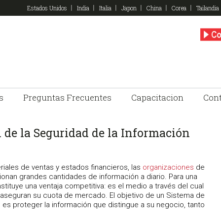
Estados Unidos
India
Italia
Japon
China
Corea
Tailandia
s
Preguntas Frecuentes
Capacitacion
Con
 de la Seguridad de la Información
iales de ventas y estados financieros, las
organizaciones
de
onan grandes cantidades de información a diario. Para una
tituye una ventaja competitiva: es el medio a través del cual
 aseguran su cuota de mercado. El objetivo de un Sistema de
 es proteger la información que distingue a su negocio, tanto