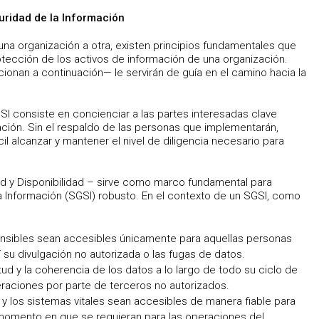
uridad de la Información
una organización a otra, existen principios fundamentales que
otección de los activos de información de una organización.
ionan a continuación— le servirán de guía en el camino hacia la
SI consiste en concienciar a las partes interesadas clave
ación. Sin el respaldo de las personas que implementarán,
cil alcanzar y mantener el nivel de diligencia necesario para
ad y Disponibilidad – sirve como marco fundamental para
a Información (SGSI) robusto. En el contexto de un SGSI, como
ensibles sean accesibles únicamente para aquellas personas
í su divulgación no autorizada o las fugas de datos.
tud y la coherencia de los datos a lo largo de todo su ciclo de
eraciones por parte de terceros no autorizados.
n y los sistemas vitales sean accesibles de manera fiable para
 momento en que se requieran para las operaciones del