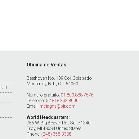
Oficina de Ventas:
Beethoven No. 109 Col. Obispado
Monterrey, N. L., C.P. 64060
 PJR
Número gratuito:
01.800.888.7576
R
Teléfono:
52.818.333.8000
Email:
mciagne@pjr.com
World Headquarters:
755 W. Big Beaver Rd., Suite 1340
Troy, MI 48084 United States
Phone:
(248) 358-3388