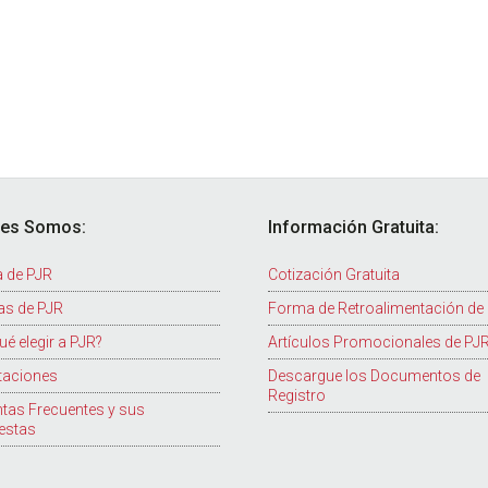
nes Somos:
Información Gratuita:
 de PJR
Cotización Gratuita
as de PJR
Forma de Retroalimentación de
ué elegir a PJR?
Artículos Promocionales de PJ
taciones
Descargue los Documentos de
Registro
tas Frecuentes y sus
estas