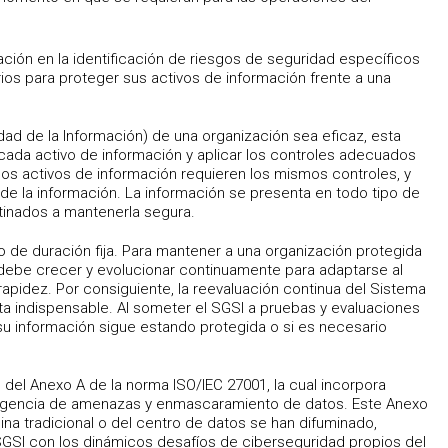
zación en la identificación de riesgos de seguridad específicos
ios para proteger sus activos de información frente a una
ad de la Información) de una organización sea eficaz, esta
cada activo de información y aplicar los controles adecuados
los activos de información requieren los mismos controles, y
 de la información. La información se presenta en todo tipo de
stinados a mantenerla segura.
 de duración fija. Para mantener a una organización protegida
 debe crecer y evolucionar continuamente para adaptarse al
apidez. Por consiguiente, la reevaluación continua del Sistema
ta indispensable. Al someter el SGSI a pruebas y evaluaciones
 su información sigue estando protegida o si es necesario
 del Anexo A de la norma ISO/IEC 27001, la cual incorpora
teligencia de amenazas y enmascaramiento de datos. Este Anexo
ina tradicional o del centro de datos se han difuminado,
SGSI con los dinámicos desafíos de ciberseguridad propios del