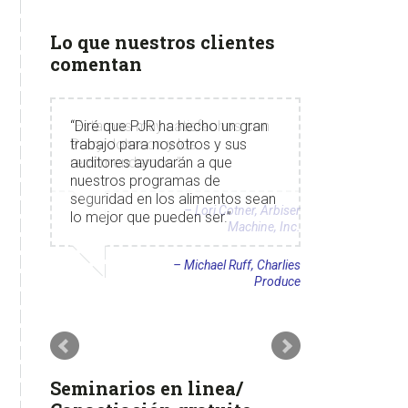
Lo que nuestros clientes
comentan
Estamos muy satisfechos con
Perry Johnson y los
recomendamos.
Lori Cotner
Arbiser
Machine, Inc.
Seminarios en linea/
Capactiación gratuito