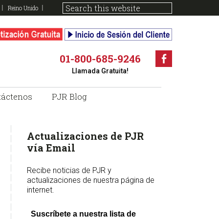
Reino Unido
01-800-685-9246
Faceboo
Llamada Gratuita!
táctenos
PJR Blog
sidebar
Page
Actualizaciones de PJR
Sidebar
vía Email
Recibe noticias de PJR y
actualizaciones de nuestra página de
internet.
Suscríbete a nuestra lista de