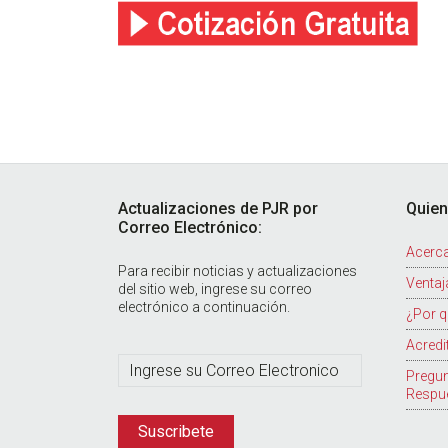
Footer
Actualizaciones de PJR por
Quie
Correo Electrónico:
Acerca
Para recibir noticias y actualizaciones
Ventaj
del sitio web, ingrese su correo
electrónico a continuación.
¿Por q
Acredi
Pregun
Respu