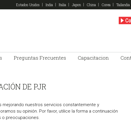
Estados Unidos
India
Italia
Japon
China
Corea
Tailandia
s
Preguntas Frecuentes
Capacitacion
Con
CIÓN DE PJR
mos mejorando nuestros servicios constantemente y
ramos su opinión. Por favor, utilice la forma a continuación
as o preocupaciones.