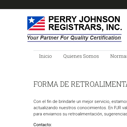
Skip
Skip
Skip
Skip
to
to
to
to
primary
main
primary
footer
navigation
content
sidebar
PERRY
Empresa
de
Inicio
Quienes Somos
Norma
JOHNSON
Registro
ISO
REGISTRARS
FORMA DE RETROALIMENTA
Con el fin de brindarle un mejor servicio, esta
actualizando nuestros conocimientos. En PJR valo
para enviarnos su retroalimentación, sugerenci
Contacto: