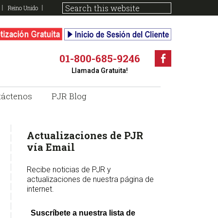
Reino Unido
01-800-685-9246
Faceboo
Llamada Gratuita!
táctenos
PJR Blog
sidebar
Page
Actualizaciones de PJR
Sidebar
vía Email
Recibe noticias de PJR y
actualizaciones de nuestra página de
internet.
Suscríbete a nuestra lista de