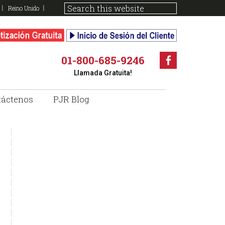
Reino Unido
01-800-685-9246
Faceboo
Llamada Gratuita!
táctenos
PJR Blog
sidebar