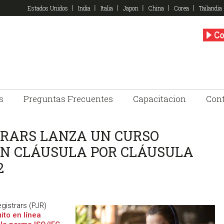
Estados Unidos
India
Italia
Japon
China
Corea
Tailandia
s
Preguntas Frecuentes
Capacitacion
Con
TRARS LANZA UN CURSO
ÓN CLÁUSULA POR CLÁUSULA
2
gistrars (PJR)
ito en línea