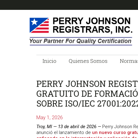
Skip
Skip
Skip
Skip
to
to
to
to
primary
main
primary
footer
navigation
content
sidebar
PERRY
Empresa
de
Inicio
Quienes Somos
Norma
JOHNSON
Registro
ISO
REGISTRARS
PERRY JOHNSON REGIS
GRATUITO DE FORMACI
SOBRE ISO/IEC 27001:202
May 1, 2026
Troy, MI — 13 de abril de 2026 —
Perry Johnson Re
anunció el lanzamiento de
un nuevo curso gratu