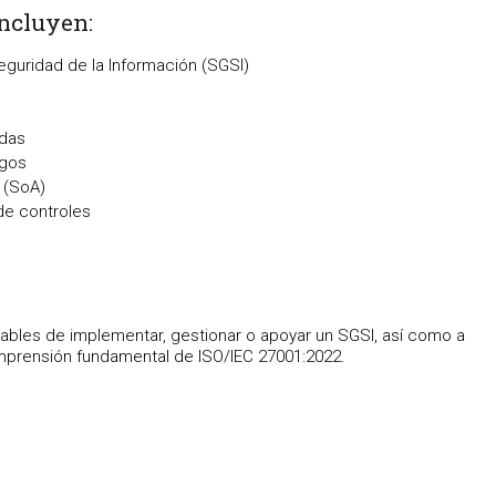
incluyen:
guridad de la Información (SGSI)
adas
sgos
d (SoA)
de controles
sables de implementar, gestionar o apoyar un SGSI, así como a
omprensión fundamental de ISO/IEC 27001:2022.