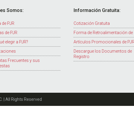
nes Somos:
Información Gratuita:
 de PJR
Cotización Gratuita
as de PJR
Forma de Retroalimentación de
ué elegir a PJR?
Artículos Promocionales de PJ
taciones
Descargue los Documentos de
Registro
tas Frecuentes y sus
estas
| All Rights Reserved