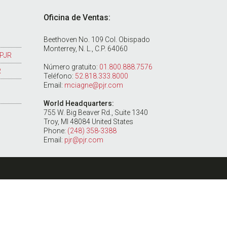
Oficina de Ventas:
Beethoven No. 109 Col. Obispado
Monterrey, N. L., C.P. 64060
 PJR
Número gratuito:
01.800.888.7576
R
Teléfono:
52.818.333.8000
Email:
mciagne@pjr.com
World Headquarters:
755 W. Big Beaver Rd., Suite 1340
Troy, MI 48084 United States
Phone:
(248) 358-3388
Email:
pjr@pjr.com