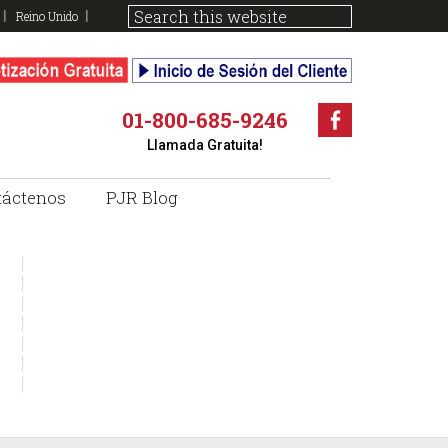
Reino Unido
01-800-685-9246
Faceboo
Llamada Gratuita!
táctenos
PJR Blog
sidebar