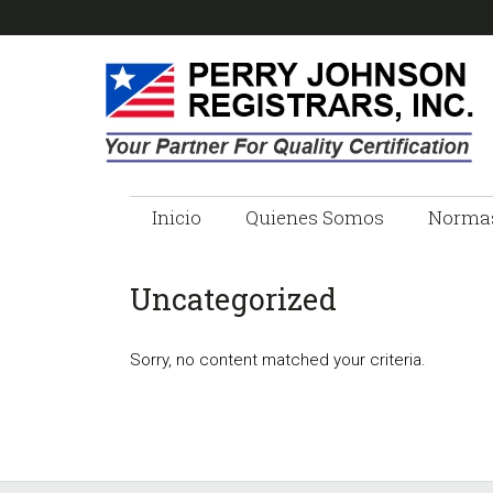
Skip
Skip
Skip
Skip
to
to
to
to
primary
main
primary
footer
navigation
content
sidebar
PERRY
Empresa
de
Inicio
Quienes Somos
Norma
JOHNSON
Registro
ISO
REGISTRARS
Uncategorized
Sorry, no content matched your criteria.