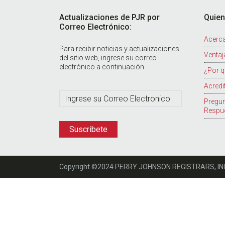
Footer
Actualizaciones de PJR por
Quie
Correo Electrónico:
Acerca
Para recibir noticias y actualizaciones
Ventaj
del sitio web, ingrese su correo
electrónico a continuación.
¿Por q
Acredi
Pregun
Respu
Copyright ©2024 PERRY JOHNSON REGISTRARS, INC. 