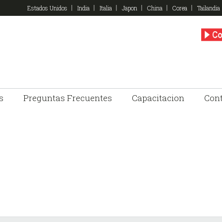
Estados Unidos
India
Italia
Japon
China
Corea
Tailandia
s
Preguntas Frecuentes
Capacitacion
Con