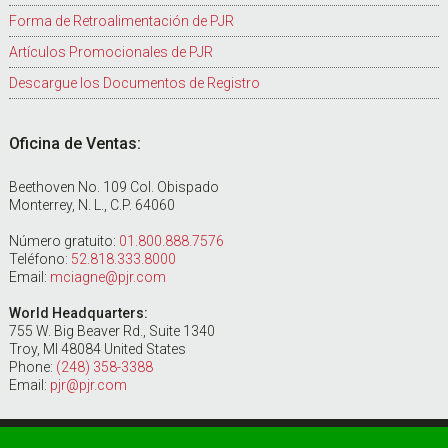
Forma de Retroalimentación de PJR
Artículos Promocionales de PJR
Descargue los Documentos de Registro
Oficina de Ventas:
Beethoven No. 109 Col. Obispado
Monterrey, N. L., C.P. 64060
Número gratuito:
01.800.888.7576
Teléfono:
52.818.333.8000
Email:
mciagne@pjr.com
World Headquarters:
755 W. Big Beaver Rd., Suite 1340
Troy, MI 48084 United States
Phone:
(248) 358-3388
Email:
pjr@pjr.com
Copyright ©2024 PERRY JOHNSON REGISTRARS, INC. | All Rights